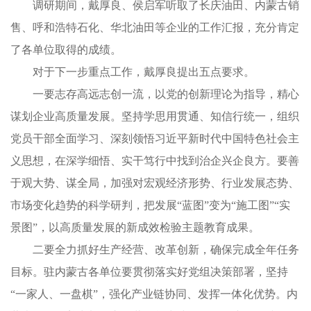
调研期间，戴厚良、侯启军听取了长庆油田、内蒙古销
售、呼和浩特石化、华北油田等企业的工作汇报，充分肯定
了各单位取得的成绩。
对于下一步重点工作，戴厚良提出五点要求。
一要志存高远志创一流，以党的创新理论为指导，精心
谋划企业高质量发展。坚持学思用贯通、知信行统一，组织
党员干部全面学习、深刻领悟习近平新时代中国特色社会主
义思想，在深学细悟、实干笃行中找到治企兴企良方。要善
于观大势、谋全局，加强对宏观经济形势、行业发展态势、
市场变化趋势的科学研判，把发展“蓝图”变为“施工图”“实
景图”，以高质量发展的新成效检验主题教育成果。
二要全力抓好生产经营、改革创新，确保完成全年任务
目标。驻内蒙古各单位要贯彻落实好党组决策部署，坚持
“一家人、一盘棋”，强化产业链协同、发挥一体化优势。内