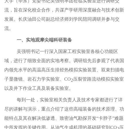
大学（华东）党委书记吴强明率团莅临实验室进行调研交
流，旨在深化校企合作，共谋产学研用深度融合与技术创新
发展。长庆油田公司副总经济师刘学民陪同调研并参与交
流。
一、实地观摩尖端科研装备
吴强明书记一行深入国家工程实验室各核心功能区
域，进行了细致全面的实地考察。调研组先后参观了代表国
内领先水平的高温高压生排烃热模拟实验装置、双束扫描电
子显微镜、岩石力学实验室、CO
压裂管路流动模拟实验室
2
以及井下作业工具及装备实验室。
每到一处，实验室相关负责人及技术专家都进行了详
尽的讲解与演示，重点介绍了这些高端装备的技术原理、功
能特点及其在解决低渗透、致密油气勘探开发“卡脖子”难题
中所发挥的关键作用。从油气生成机理的基础研究到CO
压
2